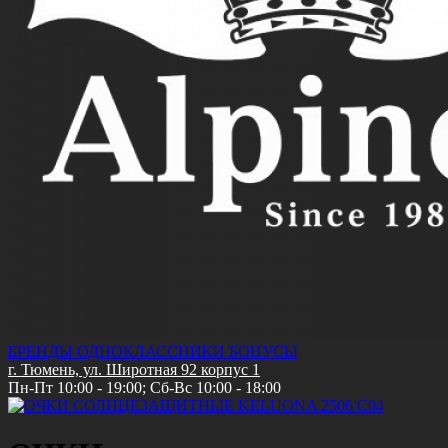
Описание
Бренд:
Keluona
Страна:
Китай
Особые условия:
Новое поступление
Цвет модели:
c04
Пол:
Мужские
Общая ширина:
14.2 см
Длина дужки:
14.3 см
Ширина линзы:
5.5 см
Высота линзы:
4.2 см
Ширина мостика:
1.5 см
Тип линзы:
Солнцезащитные
Степень защиты:
400UV
Тип оправы:
Безоправная
Материал линзы:
Пластик