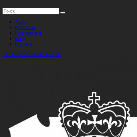
Адрес
Контакты
Регистрация
Вход
Корзина
TELEGRAM
ВКОНТАКТЕ
БРЕНДЫ
ОДНОКЛАССНИКИ
БОНУСЫ
г. Тюмень, ул. Широтная 92 корпус 1
Пн-Пт 10:00 - 19:00; Сб-Вс 10:00 - 18:00
ОЧКИ
СОЛНЦЕЗАЩИТНЫЕ
KELUONA 2506 С04
Артикул:
ОЧКИ0071
Цена:
2200 руб.