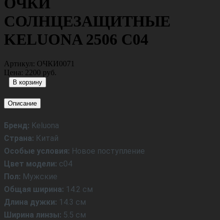
Материал дужки:
Металл
Цвет линзы:
Зеленый
Цвет дужки:
Метал
Отзывы
Назад
Товары производителя
ЗНАЧОК BANNER US NAVY HOT LEATHERS
4,5Х1
300 руб.
ЗНАЧОК COWWBOY HOT LEATHERS 3Х4
290 руб.