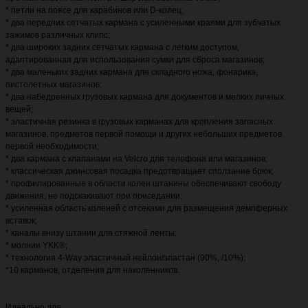
* петли на поясе для карабинов или D-колец;
* два передних сетчатых кармана с усиленными краями для зубчатых
зажимов различных клипс;
* два широких задних сетчатых кармана с легким доступом,
адаптированная для использования сумки для сброса магазинов;
* два маленьких задних кармана для складного ножа, фонарика,
пистолетных магазинов;
* два набедренных грузовых кармана для документов и мелких личных
вещей;
* эластичная резинка в грузовых карманах для крепления запасных
магазинов, предметов первой помощи и других небольших предметов
первой необходимости;
* два кармана с клапанами на Velcro для телефона или магазинов;
* классическая джинсовая посадка предотвращает сползание брюк;
* профилированные в области колен штанины обеспечивают свободу
движения, не подскакивают при приседании;
* усиленная область коленей с отсеками для размещения демпферных
вставок;
* каналы внизу штанин для стяжной ленты;
* молнии YKK®;
* технология 4-Way эластичный нейлон/эластан (90%, /10%);
*10 карманов, отделения для наколенников.
Идеально для: