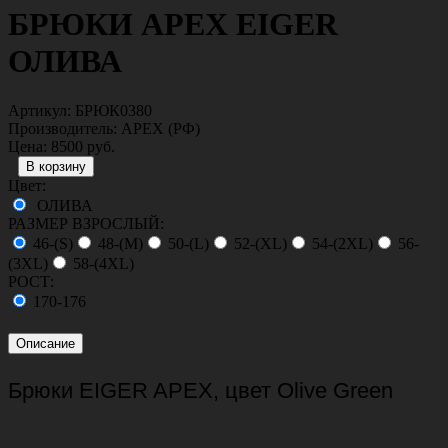
БРЮКИ APEX EIGER
ОЛИВА
Артикул:
БРЮК0380
Производитель:
APEX (РФ)
Цена:
8500 руб.
Цвет:
ОЛИВА
РАЗМЕР ВЗРОСЛЫЙ:
46-(S)
48-(M)
50-(L)
52-(XL)
54-(2XL)
56-
(3XL)
58-(4XL)
РОСТ:
170-176
Описание
Брюки EIGER APEX, цвет Olive Green