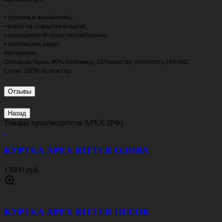
• туризма и альпинизма;
• работ на открытом воздухе;
• повседневной носки летом/осенью;
• тактических задач.
Материалы:
Основная ткань: 90% полиамид, 10%эластан, плотность 195 г/м2.
Сетка: 100% полиэстер.
Отзывы
Назад
Товары производителя
APEX (РФ)
КУРТКА APEX RITTER ОЛИВА
13000 руб.
КУРТКА APEX RITTER ПЕСОК