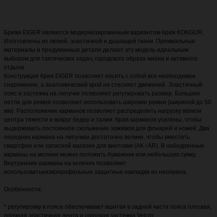
Брюки EIGER являются модернизированным вариантом брюк KONGUR.
Изготовлены из легкой, эластичной и дышащей ткани. Премиальные
материалы и продуманные детали делают эту модель идеальным
выбором для тактических задач, городского образа жизни и активного
отдыха.
Конструкция брюк EIGER позволяет носить с собой все необходимое
снаряжение, а анатомический крой не стесняет движений. Эластичный
пояс и застежка на липучке позволяют регулировать размер. Большие
петли для ремня позволяют использовать широкие ремни (шириной до 50
мм). Расположение карманов позволяет распределить нагрузку вблизи
центра тяжести и вокруг бедер и талии. Края карманов усилены, чтобы
выдерживать постоянное скольжение зажимов для фонарей и ножей. Два
передних кармана на липучках достаточно велики, чтобы вместить
смартфон или запасной магазин для винтовки (AK / AR). В набедренные
карманы на молнии можно положить бумажник или небольшую сумку.
Внутренние карманы на коленях позволяют
использоватьнизкопрофильные защитные накладки из неопрена.
Особенности:
* регулировку в поясе обеспечивает вшитая в задней части пояса плоская,
прочная эластичная лента и широкая застежка Velcro;