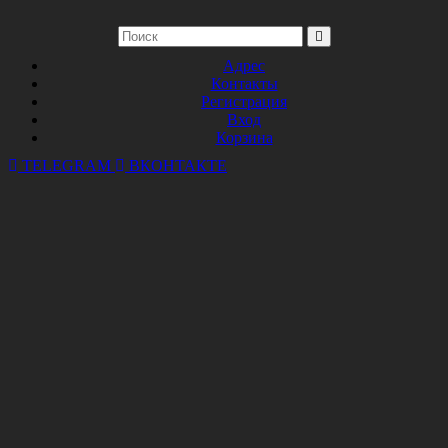
Адрес
Контакты
Регистрация
Вход
Корзина
TELEGRAM
ВКОНТАКТЕ
БРЕНДЫ
ОДНОКЛАССНИКИ
БОНУСЫ
г. Тюмень, ул. Широтная 92 корпус 1
Пн-Пт 10:00 - 19:00; Сб-Вс 10:00 - 18:00
БРЮКИ БОЕВЫЕ ЛЕГАТ
ОЛИВА
Артикул:
ТАКТ0031
Производитель:
Китай
Цена:
5000 руб.