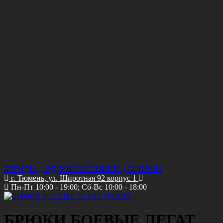
Цвет:
ОЛИВА
РАЗМЕР США:
*БРЮКИ США
32 (M)
34 (L)
36 (XL)
38 (2XL)
40 (3XL)
42 (4XL)
РОСТ:
170-176
Описание
Описание отвутствует
Отзывы
Назад
Товары производителя
Китай
БРЮКИ СТРЕЧ 1210 ОЛИВА