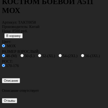
КОСТЮМ БОЕВОЙ А511
МОХ
Артикул:
ТАКТ0058
Производитель:
Китай
Цена:
8500 руб.
Цвет:
МОХ
РАЗМЕР ВЗРОСЛЫЙ:
48-(M)
50-(L)
52-(XL)
54-(2XL)
56-(3XL)
РОСТ:
170-176
Описание
Описание отвутствует
Отзывы