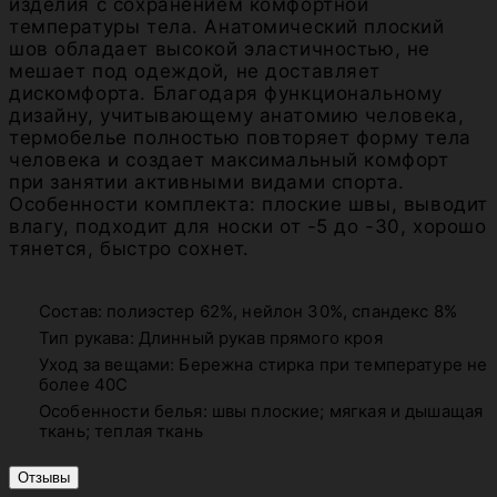
изделия с сохранением комфортной
температуры тела. Анатомический плоский
шов обладает высокой эластичностью, не
мешает под одеждой, не доставляет
дискомфорта. Благодаря функциональному
дизайну, учитывающему анатомию человека,
термобелье полностью повторяет форму тела
человека и создает максимальный комфорт
при занятии активными видами спорта.
Особенности комплекта: плоские швы, выводит
влагу, подходит для носки от -5 до -30, хорошо
тянется, быстро сохнет.
Состав: полиэстер 62%, нейлон 30%, спандекс 8%
Тип рукава: Длинный рукав прямого кроя
Уход за вещами: Бережна стирка при температуре не
более 40С
Особенности белья: швы плоские; мягкая и дышащая
ткань; теплая ткань
Отзывы