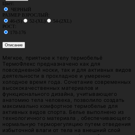
Цвет:
ЧЕРНЫЙ
РАЗМЕР ВЗРОСЛЫЙ:
46-(S)
52-(XL)
54-(2XL)
РОСТ:
170-176
Описание
Мягкое, приятное к телу термобельё
ТермоФлекс предназначено как для
повседневной носки, так и для активных видов
деятельности в прохладное и умеренно
холодное время года. Сочетание современных
высококачественных материалов и
функционального дизайна, учитывающего
анатомию тела человека, позволило создать
максимально комфортное термобелье для
активных видов спорта. Белье выполнено из
технологичного материала , обеспечивающего
нормальную терморегуляцию путем отведения
избыточной влаги от тела на внешний слой