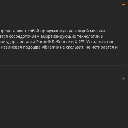
х представляет собой продуманную до каждой мелочи
яется сосредоточием амортизирующих технологий и
щие удары вставки Poron® ReSource и X-2™. Усталость ног
 Резиновая подошва Vibram® не скользит, не истирается и