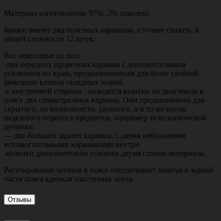
Материал изготовления: 97% ,3% спандекс
Брюки имеют ряд полезных карманов, а точнее сказать, в
общей сложности 12 штук.
Вот некоторые из них:
-два передних прорезных кармана с дополнительным
усилением по краю, предназначенным для более удобной
фиксации клипов складных ножей.
-с внутренней стороны , находятся вшитые по диагонали к
поясу два симметричных кармана. Они предназначены для
скрытого, по возможности, удобного, и в то же время
надежного переноса предметов, например телескопической
дубинки.
— два больших задних кармана, с двумя небольшими
вспомогательными кармашками внутри
-коленки дополнительно усилены двумя слоями материала.
Регулирование штанов в поясе обеспечивает вшитая в задней
части пояса крепкая эластичная лента.
Отзывы