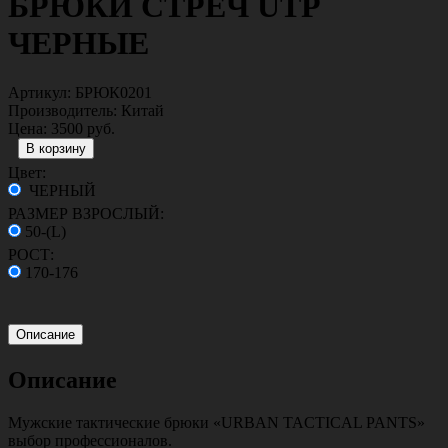
БРЮКИ СТРЕЧ UTP
ЧЕРНЫЕ
Артикул:
БРЮК0201
Производитель:
Китай
Цена:
3500 руб.
Цвет:
ЧЕРНЫЙ
РАЗМЕР ВЗРОСЛЫЙ:
50-(L)
РОСТ:
170-176
Описание
Описание
Мужские тактические брюки «URBAN TACTICAL PANTS»
выбор профессионалов.