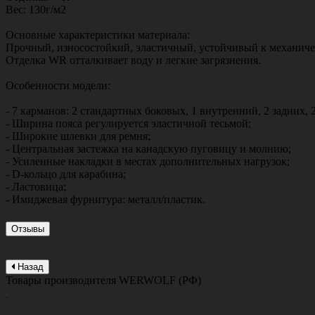
Вес: 130г/м2
Основные характеристики материала:
Прочный, износостойкий, эластичный, устойчивый к механиче
Отделка WR отталкивает воду и легкие загрязнения.
Особенности модели:
- 7 карманов: 2 стандартных боковых, 1 внутренний, 2 задних,
- Ширина пояса регулируется эластичной тесьмой;
- Широкие шлевки для ремня;
- Центральная застежка на канадскую пуговицу и молнию;
- Усиленные накладки в местах дополнительных нагрузок;
- D-кольцо для карабина;
- Ластовица;
- Имиджевая фурнитура: металл/пластик.
Отзывы
Назад
Товары производителя
WERWOLF (РФ)