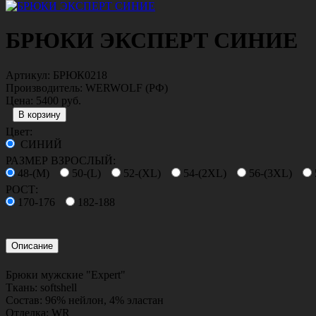
БРЮКИ ЭКСПЕРТ СИНИЕ
Артикул:
БРЮК0218
Производитель:
WERWOLF (РФ)
Цена:
5400 руб.
Цвет:
СИНИЙ
РАЗМЕР ВЗРОСЛЫЙ:
48-(M)
50-(L)
52-(XL)
54-(2XL)
56-(3XL)
РОСТ:
170-176
182-188
Описание
Брюки мужские "Expert"
Ткань: softshell
Состав: 96% нейлон, 4% эластан
Отделка: WR