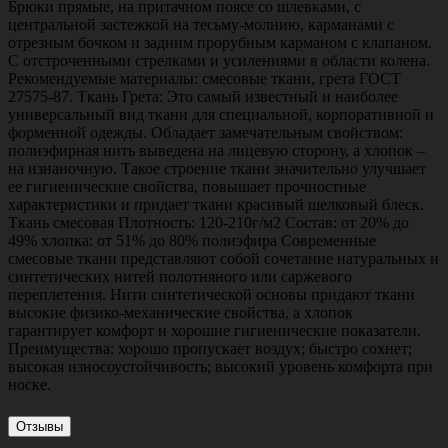
Брюки прямые, на притачном поясе со шлевками, с
центральной застежкой на тесьму-молнию, карманами с
отрезным бочком и задним прорубным карманом с клапаном.
С отстроченными стрелками и усилениями в области колена.
Рекомендуемые материалы: смесовые ткани, грета ГОСТ
27575-87. Ткань Грета: Это самый известный и наиболее
универсальный вид ткани для специальной, корпоративной и
форменной одежды. Обладает замечательным свойством:
полиэфирная нить выведена на лицевую сторону, а хлопок –
на изнаночную. Такое строение ткани значительно улучшает
ее гигиенические свойства, повышает прочностные
характеристики и придает ткани красивый шелковый блеск.
Ткань смесовая Плотность: 120-210г/м2 Состав: от 20% до
49% хлопка: от 51% до 80% полиэфира Современные
смесовые ткани представляют собой сочетание натуральных и
синтетических нитей полотняного или саржевого
переплетения. Нити синтетической основы придают ткани
высокие физико-механические свойства, а хлопок
гарантирует комфорт и хорошие гигиенические показатели.
Преимущества: хорошо пропускает воздух; быстро сохнет;
высокая износоустойчивость; высокий уровень комфорта при
носке.
Отзывы