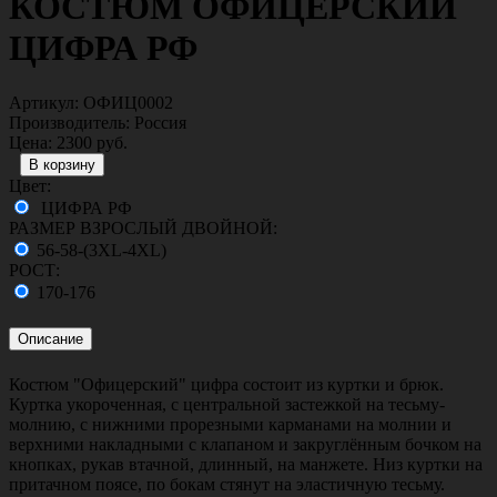
КОСТЮМ ОФИЦЕРСКИЙ
ЦИФРА РФ
Артикул:
ОФИЦ0002
Производитель:
Россия
Цена:
2300 руб.
Цвет:
ЦИФРА РФ
РАЗМЕР ВЗРОСЛЫЙ ДВОЙНОЙ:
56-58-(3XL-4XL)
РОСТ:
170-176
Описание
Костюм "Офицерский" цифра состоит из куртки и брюк.
Куртка укороченная, с центральной застежкой на тесьму-
молнию, с нижними прорезными карманами на молнии и
верхними накладными с клапаном и закруглённым бочком на
кнопках, рукав втачной, длинный, на манжете. Низ куртки на
притачном поясе, по бокам стянут на эластичную тесьму.