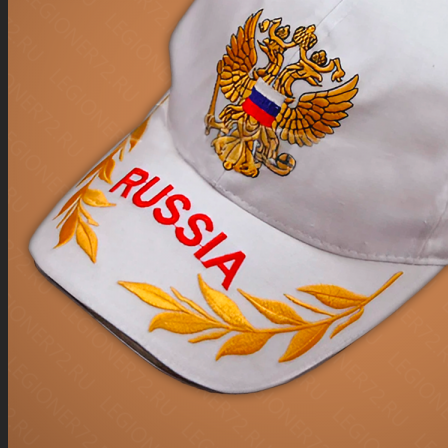
БЕЙСБОЛКА RUSSIA С ОРЛОМ КРАСНАЯ
700 руб.
КОСТЮМ СПОРТИВНЫЙ АРМЕЙСКИЙ
REEBOK СИНИЙ
1500 руб.
БЕЙСБОЛКА ЧЁРНАЯ
500 руб.
КОСТЮМ ГЛУХАРЬ ЗИМНИЙ МУЛЬТИКАМ