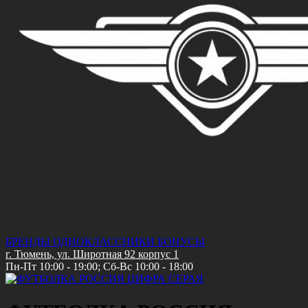
Цвет:
ЦИФРА СЕРАЯ
РАЗМЕР ВЗРОСЛЫЙ:
46-(S)
48-(M)
50-(L)
52-(XL)
54-(2XL)
56-(3XL)
РОСТ:
170-176
Описание
Описание отвутствует
Отзывы
Назад
Товары производителя
Россия
ФУТБОЛКА МОХ РОССИЯ
800 руб.