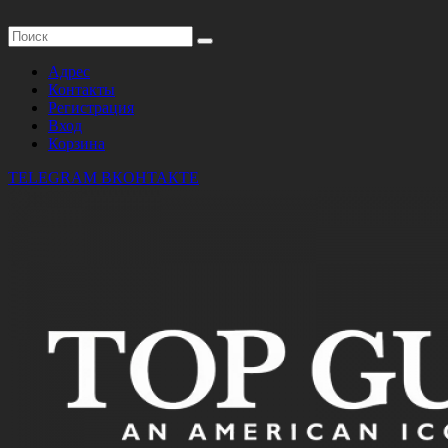
Адрес
Контакты
Регистрация
Вход
Корзина
TELEGRAM
ВКОНТАКТЕ
БРЕНДЫ
ОДНОКЛАССНИКИ
БОНУСЫ
г. Тюмень, ул. Широтная 92 корпус 1
Пн-Пт 10:00 - 19:00; Сб-Вс 10:00 - 18:00
ФУТБОЛКА РОССИЯ
ЦИФРА СЕРАЯ
Артикул:
ФУТБ0231
Производитель:
Россия
Цена:
800 руб.