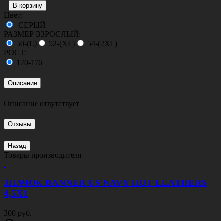
Цвет:
СЕРЫЙ
РАЗМЕР ВЗРОСЛЫЙ:
50-(L)
52-(XL)
54-(2XL)
РОСТ:
170-176
Описание
Описание отвутствует
Отзывы
Назад
Товары производителя
ЗНАЧОК BANNER US NAVY HOT LEATHERS
4,5Х1
300 руб.