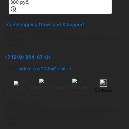
300 руб.
Copyright MAXXmarketing GmbH
JoomShopping Download & Support
Контактная информация
По всем интересующим вопросам обращайтесь по
телефону:
+7 (919) 954-67-01
Email:
sidelnikov2005@mail.ru
ВКонтакте
Одноклассники
Telegram
Бонусы
Способы оплаты
Наш интернет-магазин одежды в стиле Милитари в
Тюмени поддерживает следующие способы
оплаты: