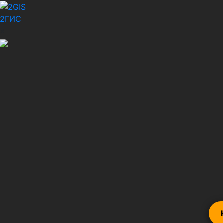
2ГИС
×