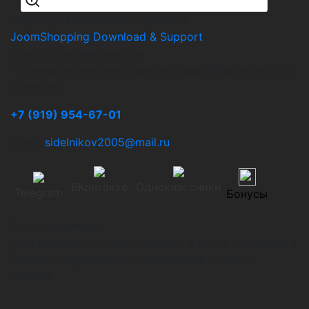
Copyright MAXXmarketing GmbH
JoomShopping Download & Support
Контактная информация
По всем интересующим вопросам обращайтесь по
телефону:
+7 (919) 954-67-01
Email:
sidelnikov2005@mail.ru
ВКонтакте
Одноклассники
Telegram
Бонусы
Способы оплаты
Наш интернет-магазин одежды в стиле Милитари в
Тюмени поддерживает следующие способы
оплаты: