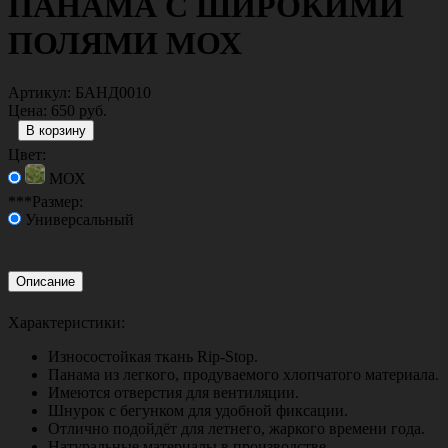
ПАНАМА С ШИРОКИМИ
ПОЛЯМИ МОХ
Артикул:
БАНД0010
Цена:
650 руб.
Цвет:
МОХ
***Размер:
Универсальный
Описание
Характеристики:
Износостойкая ткань Rip-Stop.
Панама из легкого, продуваемого хлопчатого материала.
Имеются отверстия для вентиляции.
Шнурок с бегунком для удобной фиксации.
Отлично подойдёт для летнего, жаркого времени года.
Натуральные материалы в производстве.