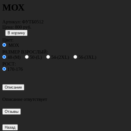
МОХ
Артикул:
ФУТБ0512
Цена:
800 руб.
Цвет:
МОХ
РАЗМЕР ВЗРОСЛЫЙ:
48-(M)
50-(L)
54-(2XL)
56-(3XL)
РОСТ:
170-176
Описание
Описание отвутствует
Отзывы
Назад