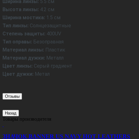
Ширина линзы:
5.5 см
Высота линзы:
4.2 см
Ширина мостика:
1.5 см
Тип линзы:
Солнцезащитные
Степень защиты:
400UV
Тип оправы:
Безоправная
Материал линзы:
Пластик
Материал дужки:
Металл
Цвет линзы:
Серый градиент
Цвет дужки:
Метал
Отзывы
Назад
Товары производителя
ЗНАЧОК BANNER US NAVY HOT LEATHERS