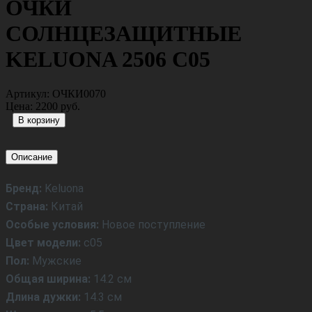
ОЧКИ
СОЛНЦЕЗАЩИТНЫЕ
KELUONA 2506 С05
Артикул:
ОЧКИ0070
Цена:
2200 руб.
Описание
Бренд:
Keluona
Страна:
Китай
Особые условия:
Новое поступление
Цвет модели:
c05
Пол:
Мужские
Общая ширина:
14.2 см
Длина дужки:
14.3 см