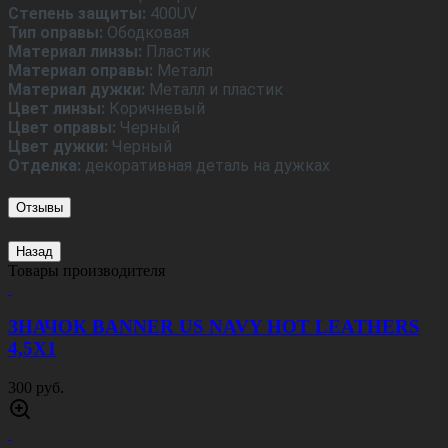
Степень защиты:
400UV
Тип оправы:
Ободковая
Материал линзы:
Пластик
Материал оправы:
Металл
Материал дужки:
Металл и пластик
Цвет линзы:
Коричневый
Цвет оправы:
Черный
Цвет дужки:
Черный
Отделка:
декоративная деталь на дужках
Отзывы
Назад
Товары производителя
ЗНАЧОК BANNER US NAVY HOT LEATHERS
4,5Х1
300 руб.