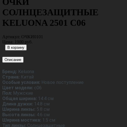
ОЧКИ
СОЛНЦЕЗАЩИТНЫЕ
KELUONA 2501 С06
Артикул:
ОЧКИ0101
Цена:
1900 руб.
Описание
Бренд:
Keluona
Страна:
Китай
Особые условия:
Новое поступление
Цвет модели:
с06
Пол:
Мужские
Общая ширина:
14.4 см
Длина дужки:
14.8 см
Ширина линзы:
5.8 см
Высота линзы:
4.6 см
Ширина мостика:
1.5 см
Тип линзы:
Солнцезащитные