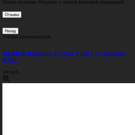
Шапка мужская «Модник» с мягкой флисовой подкладкой
Отзывы
Назад
Товары производителя
ЗНАЧОК BANNER US NAVY HOT LEATHERS
4,5Х1
300 руб.