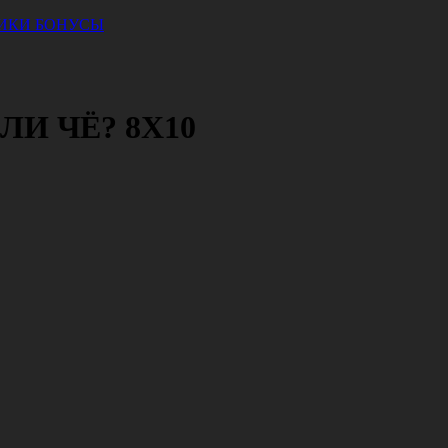
ИКИ
БОНУСЫ
И ЧЁ? 8Х10