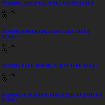
под каской.
В наушниках также могут быть использованы литиевые
аккумуляторы соответствующие типу АА. Для замены элементов
питания, необходимо плоской отверткой подцепить фиксатор
внутри корпуса. После замены батарей, необходимо также
плотно замкнуть створки корпуса, воизбежания проникновения
влаги. конструкции наушников могут быть довольно различны,
от самых простых с обычным регулятором громкости, до
моделей со встроенной рацией или возможностью подключения
рации. Цветовая гамма наушников начинается от темно серого
цвета до армейского зеленого, а в случае необходимости корпус
легко подвергается перекраски. В конструкцию фиксирующего
обода наушников добавлена толстая металлическая проволока,
именно благодаря ей устройство обладает хорошей жесткостью
и не подвержена деформации. Каждая модель активных
наушников снабжена регулятором длины, с помощью которого
пользователь легко сможет настроить устройство под себя.
Отзывы
Назад
Товары производителя