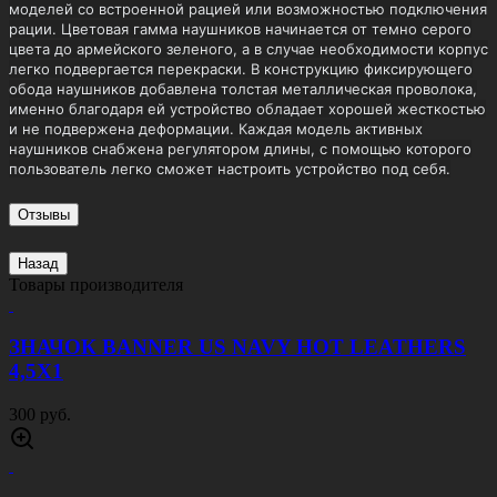
НАУШНИКИ
ТАКТИЧЕСКИЕ
АКТИВНЫЕ
Артикул:
СПЕЦСР60
Цена:
3500 руб.
Описание
Активные наушники для стрельбы позволяют слышать речь
своего коллеги по охоте или команды инструктора, в тоже
время оберегают пользователя от резкого звука выстрела. В
корпусе наушников расположены 2 батареи типа АА, которых
хватает на длительный период непрерывной работы. Замена
батарей производиться путем открытия герметичного корпуса.
Для облегчения веса активные наушники для стрельбы
изготавливаются из легкой и прочной пластмассы и композитных
материалов. Уровень шумоподавления наушников колеблется от
21дб до 27дб, зависит от модели. Данные типы наушников
подойдут также военнослужащим, их можно удобно разместить