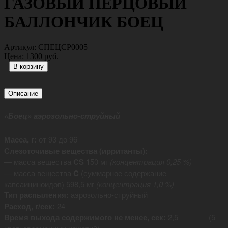
ГАЗОВЫЙ ПЕРЦОВЫЙ
БАЛЛОНЧИК БОЕЦ
Артикул:
СПЕЦСР0005
Цена:
1300 руб.
Описание
«Боец» аэрозольно-струйный
Масса, г:
от 93 до 96
Слезоточивые вещества (ирританты):
— масса вещества
CS
150 мг
(концентрация 0,25 %)
— масса вещества
C
(суммарное содержание
капсаициноидов) 598,5 мг
(концентрация 1,0 %)
Тип распыления:
аэрозольно-струйный
Расход, г/сек:
24
Время выхода содержимого не менее, сек:
2,5 (5