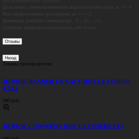
кратковременных нажатий)
Дальность распространения аэрозольной струи, м:
3—4
Мах эффективная дистанция, м:
1—1,5
Диапазон рабочих температур, °С:
-20…+50
Средняя ветроустойчивость
(до 3 м/с)
Отзывы
Назад
Товары производителя
ЗНАЧОК BANNER US NAVY HOT LEATHERS
4,5Х1
300 руб.
ЗНАЧОК COWWBOY HOT LEATHERS 3Х4
290 руб.