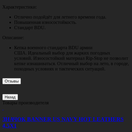
Характеристики:
Отлично подойдёт для летнего времени года.
Повышенная износостойкость.
Стандарт BDU.
Описание:
Кепка военного стандарта BDU армии
США. Идеальный выбор для жарких погодных
условий. Износостойкий материал Rip-Stop не позволит
кепке изнашиваться. Отличный выбор на лето, в городе,
походных условиях и тактических ситуаций.
Отзывы
Назад
Товары производителя
ЗНАЧОК BANNER US NAVY HOT LEATHERS
4,5Х1