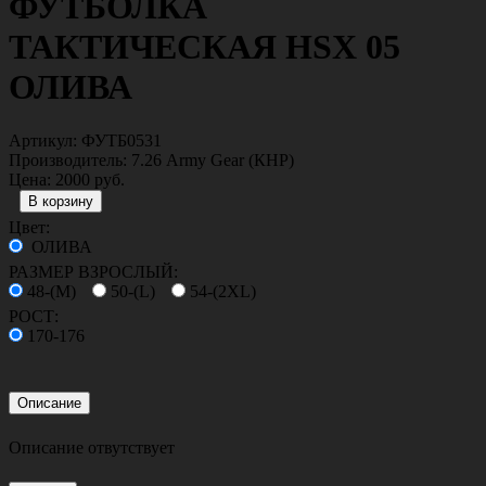
ФУТБОЛКА
ТАКТИЧЕСКАЯ HSX 05
ОЛИВА
Артикул:
ФУТБ0531
Производитель:
7.26 Army Gear (КНР)
Цена:
2000 руб.
Цвет:
ОЛИВА
РАЗМЕР ВЗРОСЛЫЙ:
48-(M)
50-(L)
54-(2XL)
РОСТ:
170-176
Описание
Описание отвутствует