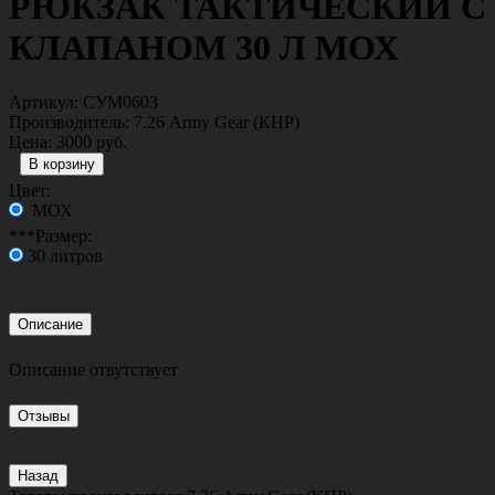
РЮКЗАК ТАКТИЧЕСКИЙ С
КЛАПАНОМ 30 Л МОХ
Артикул:
СУМ0603
Производитель:
7.26 Army Gear (КНР)
Цена:
3000 руб.
Цвет:
МОХ
***Размер:
30 литров
Описание
Описание отвутствует
Отзывы
Назад