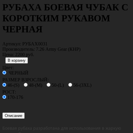
РУБАХА БОЕВАЯ ЧУБАК С
КОРОТКИМ РУКАВОМ
ЧЕРНАЯ
Артикул:
РУБАХ0031
Производитель:
7.26 Army Gear (КНР)
Цена:
2200 руб.
Цвет:
ЧЕРНЫЙ
РАЗМЕР ВЗРОСЛЫЙ:
46-(S)
48-(M)
50-(L)
56-(3XL)
РОСТ:
170-176
Описание
Боевая рубаха разработана для использования в жаркую