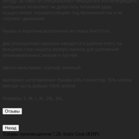
погоду. Вставка из специального тянущегося потоотводящего
материала позволяет не допустить тепловой удар,
осуществляет терморегуляцию под бронежилетом и не
стесняет движения.
Рукава и воротник выполнены из ткани Рип-Стоп.
Два уплощенных кармана находятся в районе плеч, на
внешнем слое нашиты велкро-панели для крепления
опознавательных знаков и патчей.
Цвета: мультикам, черный, зеленый
Материал изготовления: Рукава 65% полиэстер, 35% хлопок.
Мягкая часть рубахи 100% хлопок
Размеры: S, M, L, XL, 2XL, 3XL
Отзывы
Назад
Товары производителя
7.26 Army Gear (КНР)