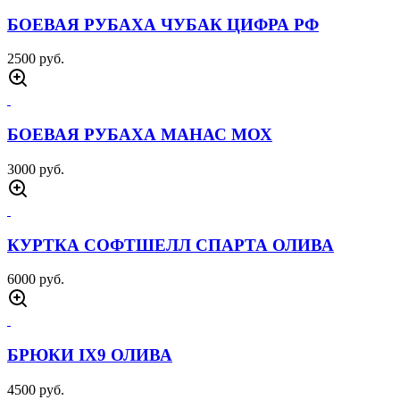
КУРТКА СОФТШЕЛЛ
ОПЕРАТОР ОЛИВА
Артикул:
КУРТ0380
Производитель:
7.26 Army Gear (КНР)
Цена:
6000 руб.
Цвет:
ОЛИВА
РАЗМЕР ВЗРОСЛЫЙ:
50-(L)
52-(XL)
54-(2XL)
56-(3XL)
РОСТ:
170-176
Описание
Описание отвутствует
Отзывы
Назад