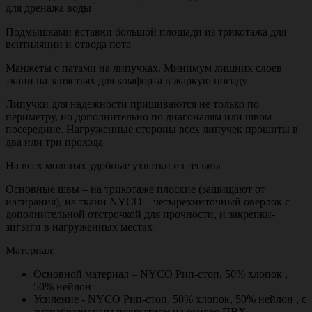
для дренажа воды
Подмышками вставки большой площади из трикотажа для
вентиляции и отвода пота
Манжеты с патами на липучках. Минимум лишних слоев
ткани на запястьях для комфорта в жаркую погоду
Липучки для надежности пришиваются не только по
периметру, но дополнительно по диагоналям или швом
посередине. Нагруженные стороны всех липучек прошиты в
два или три прохода
На всех молниях удобные ухватки из тесьмы
Основные швы – на трикотаже плоские (защищают от
натирания), на ткани NYCO – четырехниточный оверлок с
дополнительной отстрочкой для прочности, и закрепки-
зигзаги в нагруженных местах
Материал:
Основной материал – NYCO Рип-стоп, 50% хлопок ,
50% нейлон
Усиление - NYCO Рип-стоп, 50% хлопок, 50% нейлон , с
антиабразивным покрытием на основе ПВХ