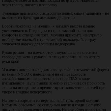
Подразумевается плотная посадка по фигуре. Надевается
через голову, носится в заправку
Туловище приталено, с запасом по длине, спина удлинена – не
вылезает из брюк при активном движении
Воротник-стойка на молнии, к затылку высота плавно
увеличивается. Подкладка из трикотажной ткани для
комфорта и отведения пота. Молния прикрыта изнутри по
всей длине планкой с трикотажной подкладкой, сверху
загибается наружу для защиты подбородка
Рукав реглан – на плечах отсутствуют швы, не стеснена
свобода движения руками. Артикулированный по изгибу
руки крой
Усиления локтей накладками выпуклой анатомической формы
из ткани NYCO с нанесенным на ее поверхность
антиабразивным покрытием на основе ПВХ в виде
пупырышков. Пупырышки заметно увеличивают прочность
ткани на истирание и препятствуют скольжению локтей при
упоре в гладкие поверхности
На плечах карманы на вертикальной тракторной молнии.
Карманы объемные, со складками внизу и сзади. Большие
липучки для крепления шевронов. На дне обметанные петли