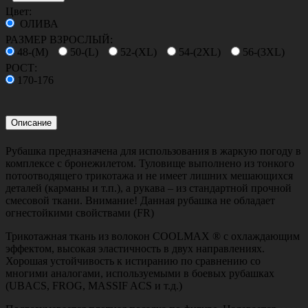
Цвет:
ОЛИВА
РАЗМЕР ВЗРОСЛЫЙ:
48-(M)
50-(L)
52-(XL)
54-(2XL)
56-(3XL)
РОСТ:
170-176
Описание
Рубашка предназначена для использования в жаркую погоду в
комплексе с бронежилетом. Туловище выполнено из тонкого
потоотводящего трикотажа и не имеет лишних мешающихся
деталей (карманы и т.п.), а рукава – из стандартной прочной
смесовой ткани. Внимание! Данная рубашка не обладает
огнестойкими свойствами (FR)
Трикотажная ткань из волокон COOLMAX ® с охлаждающим
эффектом, высокая эластичность в двух направлениях.
Хорошая устойчивость к истиранию по сравнению со
многими аналогами, используемыми в боевых рубашках
(UBACS, FROG, MASSIF ACS и т.д.)