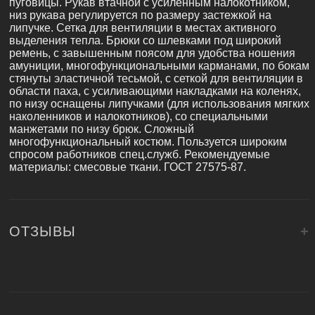
пуговицы. Рукав втачной с усиленным налокотником,
низ рукава регулируется по размеру застежкой на
липучке. Сетка для вентиляции в местах активного
выделения тепла. Брюки со шлевками под широкий
ремень, с завышенным поясом для удобства ношения
амуниции, многофункциональными карманами, по бокам
стянуты эластичной тесьмой, с сеткой для вентиляции в
области паха, с усиливающими накладками на коленях,
по низу оснащены липучками (для использования мягких
наколенников и налокотников), со специальными
манжетами по низу брюк. Сложный
многофункциональный костюм. Пользуется широким
спросом работников спец.служб. Рекомендуемые
материалы: смесовые ткани. ГОСТ 27575-87.
ОТЗЫВЫ